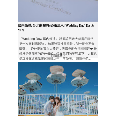
國內婚禮/台北翡麗詩/婚攝居米 [Wedding Day] DA &
YIN
「Wedding Day/ 國內婚禮」 請原諒居米大叔是庄腳俗，
第一次來到翡麗詩， 如果說這裡是國外，我一點也不會
懷疑。 戶外場地實在太美好，天氣也配合得剛剛好❤️ 雖
然只是個簡單的戶外儀式，但在你們的笑容底下，大叔也
閱讀更多 »
是沈浸在這樣溫馨的愉悅之中，享受著。 謝謝你們...