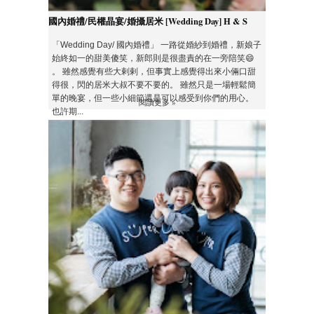
國內婚禮/民權晶宴/婚攝居米 [Wedding Day] H & S
「Wedding Day/ 國內婚禮」 一路從婚紗到婚禮，新娘子
始終如一的甜美傻笑，新郎則是很盡責的在一旁陪笑😄
。 雖然感覺有些大剌剌，但事實上感覺得出來小倆口甜
得很，閃的居米大叔不要不要的。 雖然只是一場輕鬆簡
單的晚宴，但一些小細節還是可以感受到你們的用心。
閱讀更多 »
也許期...