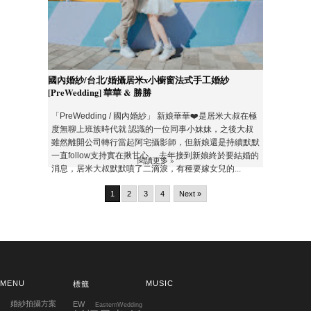
國內婚紗/台北/婚攝居米x小櫥窗法式手工婚紗
[PreWedding] 華華 & 勝勝
「PreWedding / 國內婚紗」 新娘華華❤️是居米大叔在極
度無聊上班族時代就 認識的一位同事小妹妹，之後大叔
雖然離開公司轉行當起阿宅攝影師，但新娘還是持續默默
一直follow支持實在揪甘心。 去年接到新娘終於要結婚的
閱讀更多 »
消息，居米大叔默默噴了二滴淚，有種要嫁女兒的...
1
2
3
4
Next »
MENU
MUSIC
標籤
婚紗拍攝方案
EW
EasternWedding