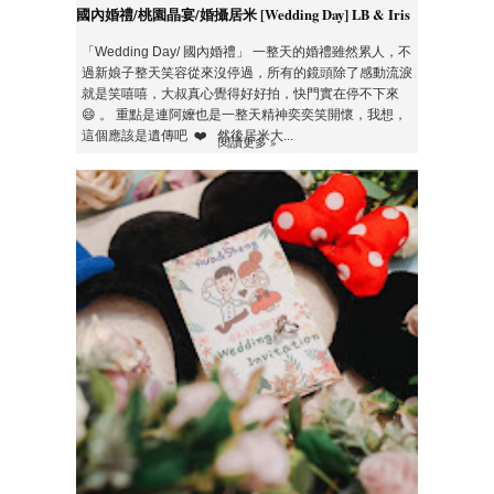
國內婚禮/桃園晶宴/婚攝居米 [Wedding Day] LB & Iris
「Wedding Day/ 國內婚禮」 一整天的婚禮雖然累人，不
過新娘子整天笑容從來沒停過，所有的鏡頭除了感動流淚
就是笑嘻嘻，大叔真心覺得好好拍，快門實在停不下來
😄 。 重點是連阿嬤也是一整天精神奕奕笑開懷，我想，
這個應該是遺傳吧 ❤️ 然後居米大...
閱讀更多 »