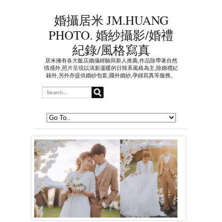
婚攝居米 JM.HUANG
PHOTO. 婚紗攝影/婚禮
紀錄/風格寫真
居米擁有各大飯店婚攝經驗與新人推薦,作品除帶著自然
情感外,照片呈現以清新溫暖的日韓系風格為主,除婚禮紀
錄外,另外亦提供婚紗包套,國外婚紗,孕婦寫真等服務。