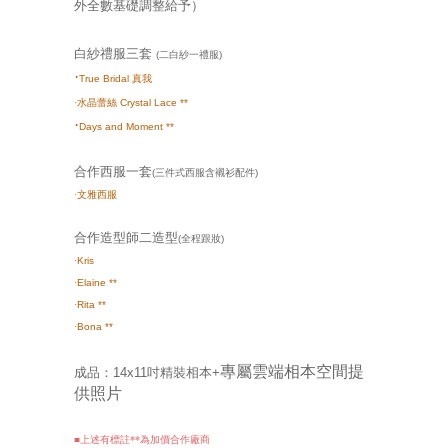
外全數基礎調整給予）
白紗禮服三套
(二白紗一禮服
)
·
True Bridal 真我
·
水晶蕾絲 Crystal Lace **
·
Days and Moment
**
合作西服一套
(三件式西服含襯衫配件)
·
文雅西服
合作造型師二造型
(全程跟妝)
·
Kris
·
Elaine
**
·
Rita **
·
Bona **
專屬雲端相本空間提
成品：
14x11吋精裝相本+
供照片
■上述有標註**為加價合作廠商