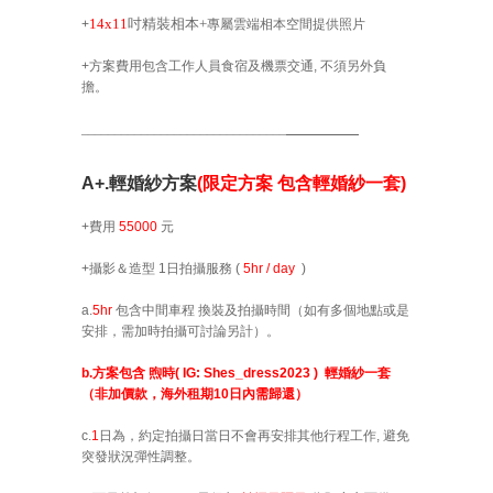
14x11
吋精裝相本+
+
專屬雲端相本空間提供照片
+
方案費用
包含
工作人員食宿及機票交通, 不須另外負
擔。
_______________________________
A+.輕婚紗方案
(
限定方案 包含輕婚紗一套
)
+費用
55000
元
+
攝影＆造型
1
日拍攝服務 (
5hr / day
)
a.
5hr
包含中間
車程 換裝及拍攝時間（如有多個地點或是
安排，需加時拍攝可討論另計）。
b.方案包含 煦時( IG: Shes_dress2023 ) 輕婚紗一套
（非加價款，海外租期10日內需歸還）
c.
1
日為，約定拍攝日當日不會再安排其他行程工作, 避免
突發狀況彈性調整。