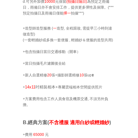
d.可另外加價
10000
元保留
(拍攝日隔日)
為預定之雨備
日，雨備日亦不會安排工作，提供更多彈性及保障。(
***
預定拍攝日及雨備日僅能
擇一
拍攝***
)
+
造型師造型服務 (
一
造型
, 全程跟妝, 需提早三小時到達
做造型)
(一套輕婚紗或
多換一套便服 , 輕婚紗＆便服的造型共用)
+包含拍攝日
當日
交通移動（
開車
）
+
當日拍攝毛片濾圖後全給
+新人自選
精修
20
張+攝影師選精修
10
張
up
⬆️
14x11
吋精裝相本+
+
專屬雲端相本空間提供照片
+
方案費用
包含
工作人員食宿及機票交通, 不須另外負
擔。
B.經典方案
(
不含禮服 適用白紗或輕婚紗
)
+費用
65000
元