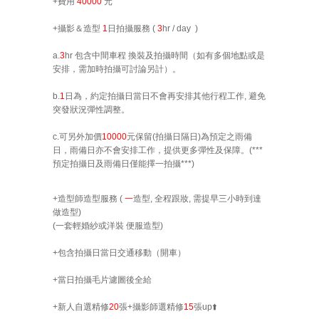
+費用
40000
元
+
攝影＆造型
1
日拍攝服務 (
3
hr / day
)
a.
3
hr
包含中間
車程 換裝及拍攝時間（如有多個地點或是
安排，需加時拍攝可討論另計）。
b.
1
日為，約定拍攝日當日不會再安排其他行程工作, 避免
突發狀況彈性調整。
c.可另外加價
10000
元保留
(拍攝日隔日)
為預定之雨備
日，雨備日亦不會安排工作，提供更多彈性及保障。(
***
預定拍攝日及雨備日僅能
擇一
拍攝***
)
+
造型師造型服務 (
一
造型
, 全程跟妝, 需提早三小時到達
做造型)
(一套輕婚紗
或洋裝
便服造型
)
+包含拍攝日
當日
交通移動（
開車
）
+
當日拍攝毛片濾圖後全給
+新人自選
精修
20
張+攝影師選精修
15
張
up⬆️