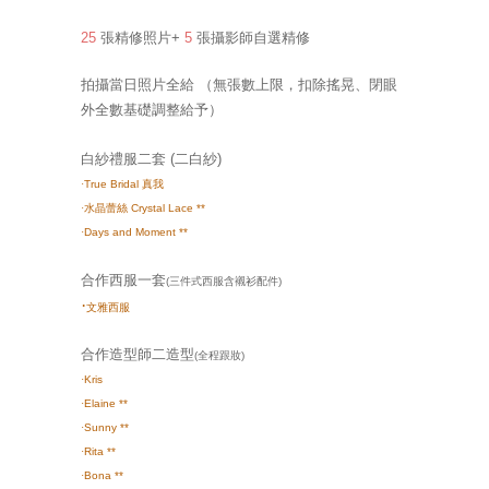
25
張精修照片+
5
張攝影師自選精修
拍攝當日照片全給
（無張數上限，扣除搖晃、閉眼
外全數基礎調整給予）
白紗禮服二套
(二白紗
)
·
True Bridal 真我
·
水晶蕾絲 Crystal Lace **
·
Days and Moment **
合作西服一套
(三件式西服含襯衫配件)
·
文雅西服
合作造型師二造型
(全程跟妝)
·
Kris
·
Elaine
**
·
Sunny **
·
Rita **
·
Bona **