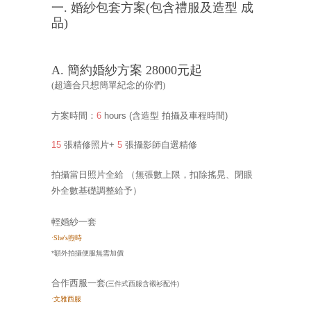
一. 婚紗包套方案(
包含
禮服及造型 成
品)
A. 簡約婚紗方案 28000元起
(超適合只想簡單紀念的你們
)
方案時間：
6
hours
(含造型 拍攝及車程時間
)
15
張精修照片+
5
張攝影師自選精修
拍攝當日照片全給
（無張數上限，扣除搖晃、閉眼
外全數基礎調整給予）
輕婚紗一套
·
She's煦時
*額外拍攝便服無需加價
合作西服一套
(三件式西服含襯衫配件)
·
文雅西服