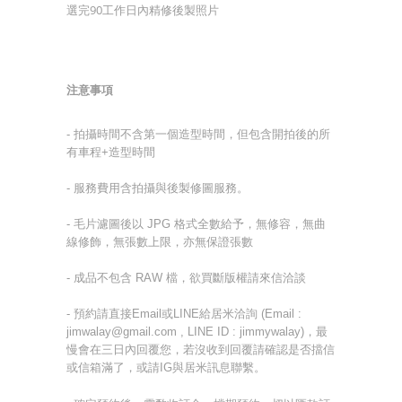
選完90工作日內精修後製照片
注意事項
- 拍攝時間不含第一個造型時間，但包含開拍後的所
有車程+造型時間
-
服務費用含拍攝與後製修圖服務。
-
毛片濾圖後以 JPG 格式全數給予，無修容，無曲
線修飾，無張數上限，亦無保證張數
-
成品不包含 RAW 檔，欲買斷版權請來信洽談
- 預約請直接Email或LINE給居米洽詢 (Email :
jimwalay@gmail.com , LINE ID : jimmywalay)，最
慢會在三日內回覆您，若沒收到回覆請確認是否擋信
或信箱滿了，或請
IG
與居米訊息聯繫。