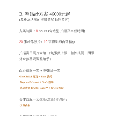
B. 輕婚紗方案 46000元起
(典雅及活潑的禮服搭配 動靜皆宜
)
方案時間：
8
hours
(含造型 拍攝及車程時間
)
20
張精修照片+
10
張攝影師自選精修
拍攝當日照片全給
（無張數上限，扣除搖晃、閉眼
外全數基礎調整給予）
白紗禮服一套 + 輕婚紗一套
·
True Bridal
真我 + She's 煦時
·
Days and Moment
+ She's 煦時
·
水晶蕾絲 Crystal Lace**
+ She's 煦時
合作西服一套
(三件式西服含襯衫配件)
·
文雅西服