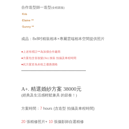
合作造型師一造型
(全程跟妝)
·
Kris
·
Elaine
**
·
Sunny **
成品：8x8
吋精裝相本+專屬雲端相本空間提供照片
■上述有標註**為加價合作廠商
■方案包含首妝髮(3hr) 換裝 拍攝及車程時間
■此
方案皆為未稅之優惠價格
--------------------------------------------------------
A+. 精選婚紗方案 38000元
(
經典及生活感輕鬆兼具
的節奏！
)
方案時間：
7
hours
(含造型 拍攝及車程時間
)
20
張精修照片+
10
張攝影師自選精修