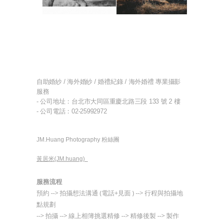
自助婚紗 / 海外婚紗 / 婚禮紀錄 / 海外婚禮 專業攝影
服務
- 公司地址：台北市大同區重慶北路三段 133 號 2 樓
- 公司電話：02-25992972
JM.Huang Photography 粉絲團
黃居米(JM.huang)
服務流程
預約
--> 拍攝想法溝通 (電話+見面 )
-->
行程與拍攝地
點規劃
-->
拍攝
-->
線上相簿挑選精修
-->
精修後製
--> 製作