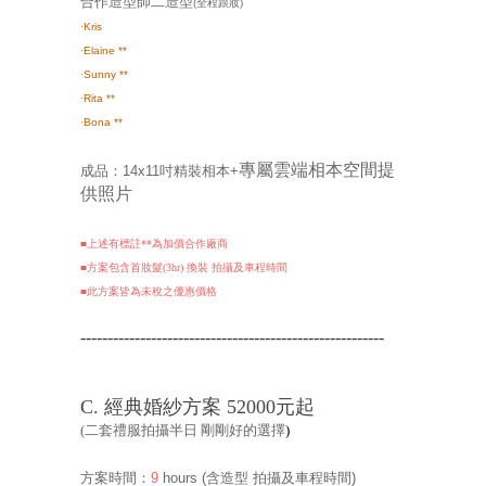
合作造型師二造型
(全程跟妝)
·
Kris
·
Elaine
**
·
Sunny **
·
Rita **
·
Bona **
專屬雲端相本空間提
成品：
14x11吋精裝相本+
供照片
■上述有標註**為加價合作廠商
■方案包含首妝髮(3hr) 換裝 拍攝及車程時間
■此
方案皆為未稅之優惠價格
--------------------------------------------------------
C. 經典婚紗方案 52000元起
(二套禮服拍攝半日 剛剛好的選擇
)
方案時間：
9
hours
(含造型 拍攝及車程時間
)