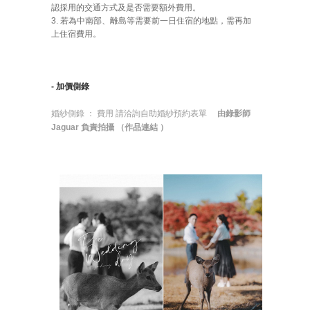
認採用的交通方式及是否需要額外費用。
3. 若為中南部、離島等需要前一日住宿的地點，需再加
上住宿費用。
- 加價側錄
婚紗側錄 ： 費用
請洽詢
自助婚紗預約表單
由錄影師
Jaguar 負責拍攝 （
作品連結
）