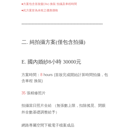
■方案包含首妝髮(3hr) 換裝 拍攝及車程時間
■此
方案皆為未稅之優惠價格
--------------------------------------------------------
二. 純拍攝方案(僅
包含拍攝
)
E. 國內婚紗8小時 30000元
方案時間：
8
hours
(首妝完成開始計算時間拍攝，包
含車程 換裝
)
35
張精修照片
拍攝當日照片全給
（無張數上限，扣除搖晃、閉眼
外全數基礎調整給予）
網路專屬空間下載電子檔案成品