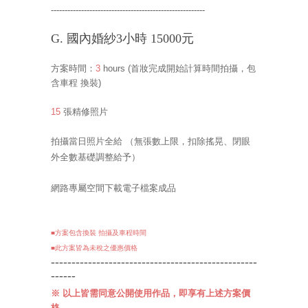
--------------------------------------------------------
G. 國內婚紗3小時 15000元
方案時間：
3
hours
(首妝完成開始計算時間拍攝，包
含車程 換裝
)
15
張精修照片
拍攝當日照片全給
（無張數上限，扣除搖晃、閉眼
外全數基礎調整給予）
網路專屬空間下載電子檔案成品
■方案包含換裝 拍攝及車程時間
■此
方案皆為未稅之優惠價格
--------------------------------------------------
------
※
以上皆需同意公開使用作品，即享有上述方案價
格。