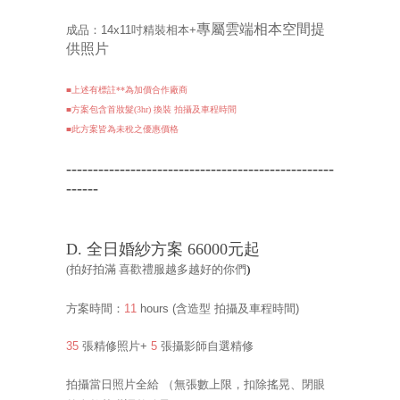
專屬雲端相本空間提
成品：14x11吋精裝相本+
供照片
■上述有標註**為加價合作廠商
■方案包含首妝髮(3hr) 換裝 拍攝及車程時間
■此
方案皆為未稅之優惠價格
--------------------------------------------------
------
D. 全日婚紗方案 66000元起
(拍好拍滿 喜歡禮服越多越好的你們
)
方案時間：
11
hours
(含造型 拍攝及車程時間
)
35
張精修照片+
5
張攝影師自選精修
拍攝當日照片全給
（無張數上限，扣除搖晃、閉眼