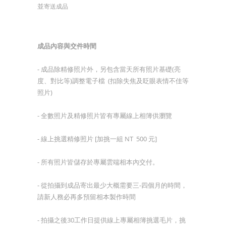
並
寄送成品
成品內容與交件時間
- 成品除精修照片外，另包含當天所有照片基礎(亮
度、對比等)調整電子檔 (扣除失焦及眨眼表情不佳等
照片)
-
全數照片及精修照片皆有專屬線上相簿供瀏覽
-
線上挑選精修照片 [加挑一組 NT 500 元]
- 所有照片皆儲存於專屬雲端相本內交付。
-
從拍攝到成品寄出最少大概需要三-四個月的時間，
請新人務必再多預留相本製作時間
- 拍攝之後30工作日提供線上專屬相簿挑選毛片，挑