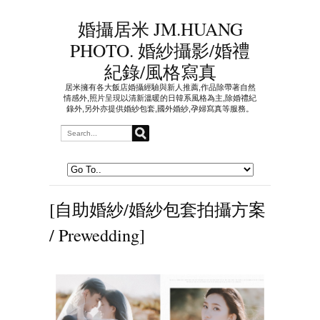
婚攝居米 JM.HUANG
PHOTO. 婚紗攝影/婚禮
紀錄/風格寫真
居米擁有各大飯店婚攝經驗與新人推薦,作品除帶著自然
情感外,照片呈現以清新溫暖的日韓系風格為主,除婚禮紀
錄外,另外亦提供婚紗包套,國外婚紗,孕婦寫真等服務。
[自助婚紗/婚紗包套拍攝方案
/ Prewedding]