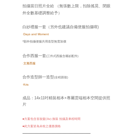
拍攝當日照片全給
（無張數上限，扣除搖晃、閉眼
外全數基礎調整給予）
白紗禮服一套（另外也建議自備便服拍攝唷)
·
Days and Moment
*額外拍攝便服共用造型無需加價
合作西服一套
(三件式西服含襯衫配件)
·
文雅西服
合作造型師一造型
(全程跟妝)
·
Kris
成品：14x11
吋精裝相本+
專屬雲端相本空間提供照
片
■方案包含首妝髮(3hr) 換裝 拍攝及車程時間
■此
方案皆為未稅之優惠價格
--------------------------------------------------------