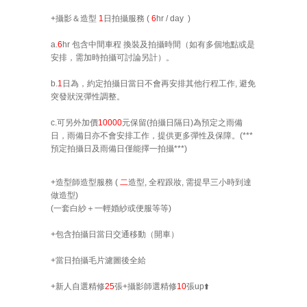
+
攝影＆造型
1
日拍攝服務 (
6
hr / day
)
a.
6
hr
包含中間
車程 換裝及拍攝時間
（如有多個地點或是
安排，需加時拍攝可討論另計）。
b.
1
日為，約定拍攝日當日不會再安排其他行程工作, 避免
突發狀況彈性調整。
c.可另外加價
10000
元保留
(拍攝日隔日)
為預定之雨備
日，雨備日亦不會安排工作，提供更多彈性及保障。(
***
預定拍攝日及雨備日僅能
擇一
拍攝***
)
+
造型師造型服務 (
二
造型
, 全程跟妝, 需提早三小時到達
做造型)
(一套白紗＋一
輕婚紗或便服
等等)
+包含拍攝日
當日
交通移動（
開車
）
+
當日拍攝毛片濾圖後全給
+新人自選
精修
25
張+攝影師選精修
1
0
張
up⬆️