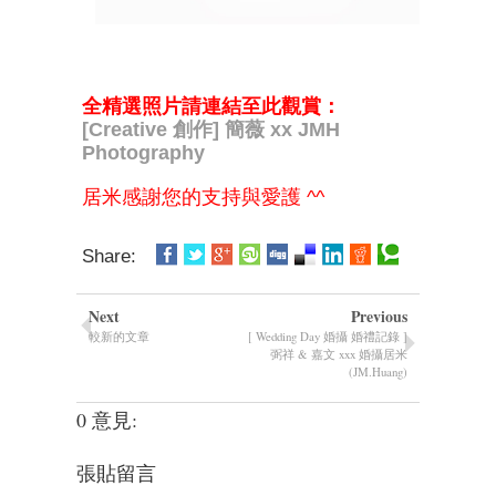
全精選照片請連結至此觀賞：
[Creative 創作] 簡薇 xx JMH
Photography
居米感謝您的支持與愛護 ^^
Share:
Next
Previous
較新的文章
[ Wedding Day 婚攝 婚禮記錄 ]
弼祥 & 嘉文 xxx 婚攝居米
(JM.Huang)
0 意見:
張貼留言