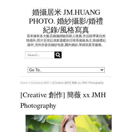
婚攝居米 JM.HUANG
PHOTO. 婚紗攝影/婚禮
紀錄/風格寫真
居米擁有各大飯店婚攝經驗與新人推薦,作品除帶著自然
情感外,照片呈現以清新溫暖的日韓系風格為主,除婚禮紀
錄外,另外亦提供婚紗包套,國外婚紗,孕婦寫真等服務。
Home
»
[Creative] 創作
»
[Creative 創作] 簡薇 xx JMH Photography
[Creative 創作] 簡薇 xx JMH
Photography