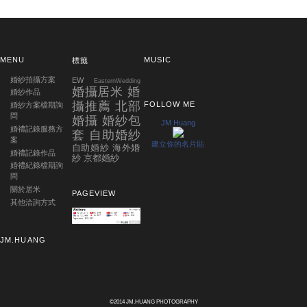
MENU
MUSIC
標籤
婚紗拍攝方案
EW
EasternWedding
婚攝居米 婚
婚紗作品
攝推薦 北部
FOLLOW ME
婚紗方案檔期詢
問
婚攝 婚紗包
JM Huang
婚禮記錄服務方
套 自助婚紗
案
建立你的名片貼
自助婚紗 海外婚
婚禮記錄作品
紗 京都婚紗
婚禮紀錄檔期詢
問
關於居米
PAGEVIEW
其他洽詢方式
JM.HUANG
©2014 JM.HUANG PHOTOGRAPHY