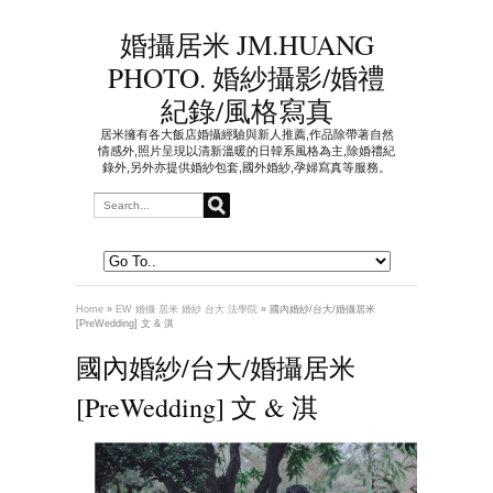
婚攝居米 JM.HUANG
PHOTO. 婚紗攝影/婚禮
紀錄/風格寫真
居米擁有各大飯店婚攝經驗與新人推薦,作品除帶著自然
情感外,照片呈現以清新溫暖的日韓系風格為主,除婚禮紀
錄外,另外亦提供婚紗包套,國外婚紗,孕婦寫真等服務。
Home
»
EW 婚攝 居米 婚紗 台大 法學院
»
國內婚紗/台大/婚攝居米
[PreWedding] 文 & 淇
國內婚紗/台大/婚攝居米
[PreWedding] 文 & 淇