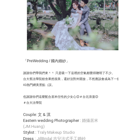
「PreWedding / 國內婚紗」
謝謝你們帶我們來＾＾ 只是吸一下這裡的空氣都覺得聰明了不少。
台大舊法學院校舍果然很美，還好沒對外開放，不然應該會成為下一個
IG熱門網美景點（誤。
也謝謝你們這麼配合居米任性的少女心😊
＃台北浪漫
😊
＃台大法學院
Couple: 文
& 淇
Eastern wedding Photographer :
婚攝居米
(JM.Huang)
Stylist :
Traly Makeup Studio
Dress :
JillBridal 吉兒法式手工婚紗