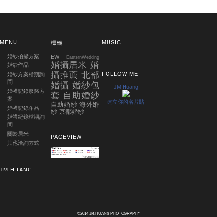
MENU
MUSIC
標籤
婚紗拍攝方案
EW
EasternWedding
婚攝居米 婚
婚紗作品
攝推薦 北部
FOLLOW ME
婚紗方案檔期詢
問
婚攝 婚紗包
JM Huang
婚禮記錄服務方
套 自助婚紗
案
建立你的名片貼
自助婚紗 海外婚
婚禮記錄作品
紗 京都婚紗
婚禮紀錄檔期詢
問
關於居米
PAGEVIEW
其他洽詢方式
JM.HUANG
©2014 JM.HUANG PHOTOGRAPHY